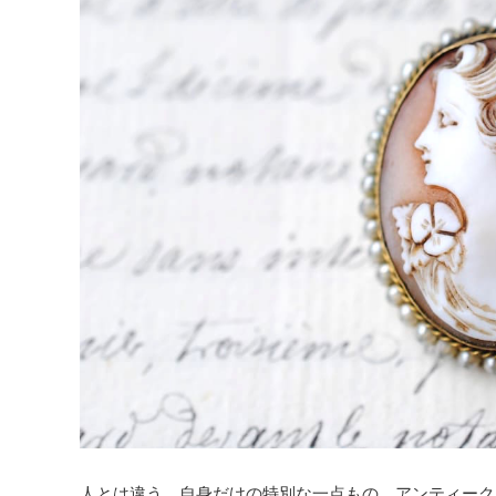
Brooch
Clip
Earrings
Hair
Necklace
Piercings
Ring
Watch
- Old
Zakka
- Old
人とは違う、自身だけの特別な一点もの、アンティーク
Tableware