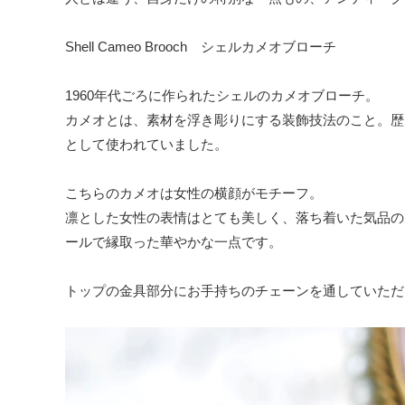
Cup
Shell Cameo Brooch シェルカメオブローチ
and
Saucer
1960年代ごろに作られたシェルのカメオブローチ。
Dish
カメオとは、素材を浮き彫りにする装飾技法のこと。歴
として使われていました。
Glass
Cutlery
こちらのカメオは女性の横顔がモチーフ。
凛とした女性の表情はとても美しく、落ち着いた気品の
Cloth
ールで縁取った華やかな一点です。
Jug・
Flower
トップの金具部分にお手持ちのチェーンを通していただ
Base
Other
- Old
Fashion