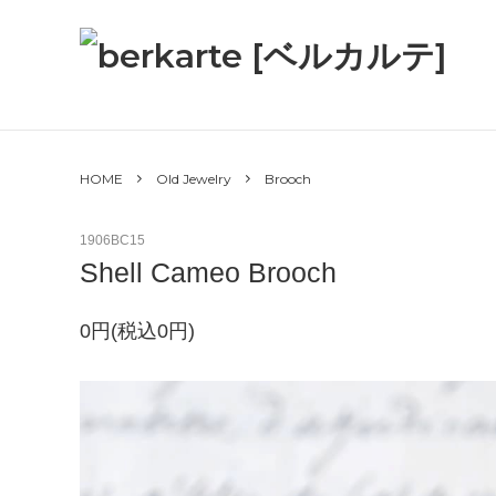
HOME
ABOUT
CATEGORY
GUIDE
CONTAC
- LifeStyle
HOME
Old Jewelry
Brooch
Bag /
Leather
1906BC15
items
Shell Cameo Brooch
Accessory、
Jewelry
0円(税込0円)
Key ring
- Old
Jewelry
Bracelet