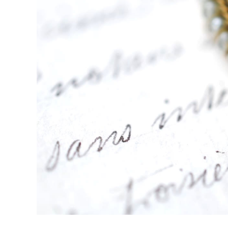
Tops
Bottoms
Dress
Bag
-
other