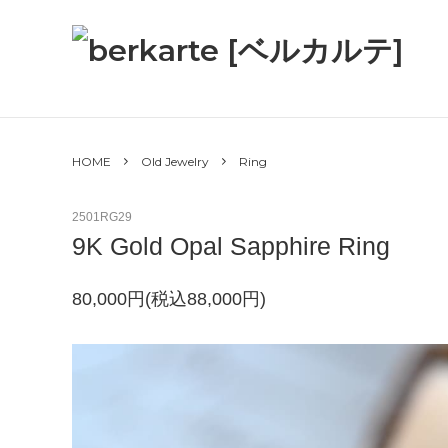
HOME
ABOUT
CATEGORY
GUIDE
CONTAC
- LifeStyle
HOME
Old Jewelry
Ring
Bag /
Leather
2501RG29
items
9K Gold Opal Sapphire Ring
Accessory、
Jewelry
80,000円(税込88,000円)
Key ring
- Old
Jewelry
Bracelet