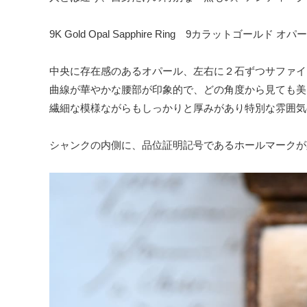
Cup
9K Gold Opal Sapphire Ring 9カラットゴールド
and
Saucer
中央に存在感のあるオパール、左右に２石ずつサファイ
Dish
曲線が華やかな腰部が印象的で、どの角度から見ても美
繊細な模様ながらもしっかりと厚みがあり特別な雰囲気
Glass
Cutlery
シャンクの内側に、品位証明記号であるホールマークが
Cloth
Jug・
Flower
Base
Other
- Old
Fashion