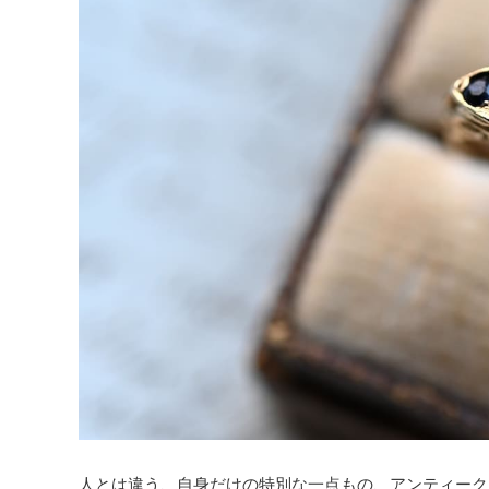
Brooch
Clip
Earrings
Hair
Necklace
Piercings
Ring
Watch
- Old
Zakka
- Old
人とは違う、自身だけの特別な一点もの、アンティーク
Tableware