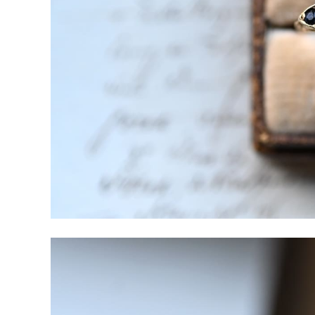
Tops
Bottoms
Dress
Bag
-
other